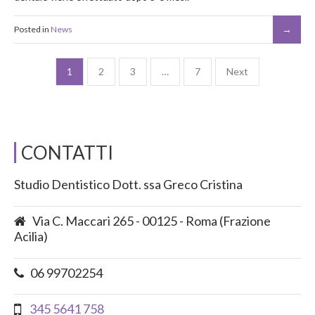
Posted in
News
1
2
3
…
7
Next
CONTATTI
Studio Dentistico Dott. ssa Greco Cristina
Via C. Maccari 265 - 00125 - Roma (Frazione
Acilia)
06 99702254
345 5641 758