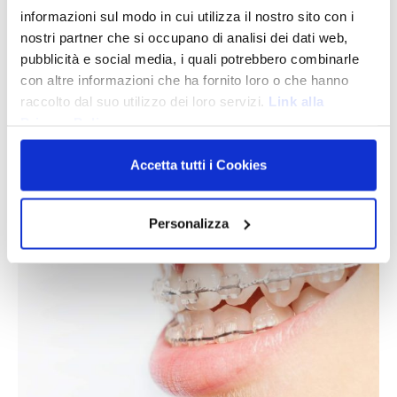
leggendo questo articolo.
informazioni sul modo in cui utilizza il nostro sito con i
nostri partner che si occupano di analisi dei dati web,
Posted in
News
pubblicità e social media, i quali potrebbero combinarle
con altre informazioni che ha fornito loro o che hanno
raccolto dal suo utilizzo dei loro servizi.
Link alla
Ortodonzia fissa estetica
Privacy Policy
6 Giugno 2023
Accetta tutti i Cookies
Personalizza