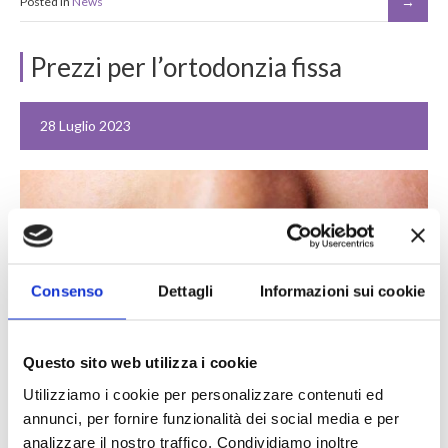
Posted in
News
Prezzi per l’ortodonzia fissa
28 Luglio 2023
Consenso
Dettagli
Informazioni sui cookie
Questo sito web utilizza i cookie
Utilizziamo i cookie per personalizzare contenuti ed
annunci, per fornire funzionalità dei social media e per
Quanto Costa l’Ortodonzia Fissa? Cosa è, Quali Sono i Prezzi per
Ciascun Tipo di Apparecchio Dentale Fisso. Scopri di più
analizzare il nostro traffico. Condividiamo inoltre