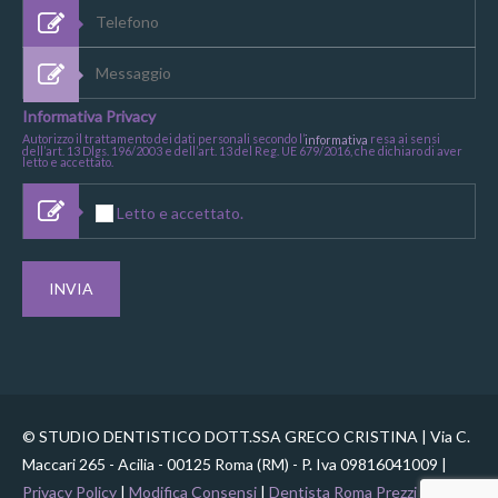
Informativa Privacy
Autorizzo il trattamento dei dati personali secondo l’
resa ai sensi
informativa
dell’art. 13 Dlgs. 196/2003 e dell’art. 13 del Reg. UE 679/2016, che dichiaro di aver
letto e accettato.
Letto e accettato.
© STUDIO DENTISTICO DOTT.SSA GRECO CRISTINA | Via C.
Maccari 265 - Acilia - 00125 Roma (RM) - P. Iva 09816041009 |
Privacy Policy
|
Modifica Consensi
|
Dentista Roma Prezzi
|