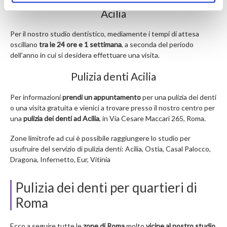
Tempi di attesa per una pulizia dei denti ad
Acilia
Per il nostro studio dentistico, mediamente i tempi di attesa
oscillano
tra le 24 ore e 1 settimana
, a seconda del periodo
dell’anno in cui si desidera effettuare una visita.
Pulizia denti Acilia
Per informazioni
prendi un appuntamento
per una pulizia dei denti
o una visita gratuita e vienici a trovare presso il nostro centro per
una
pulizia dei denti ad Acilia
, in Via Cesare Maccari 265, Roma.
Zone limitrofe ad cui è possibile raggiungere lo studio per
usufruire del servizio di pulizia denti: Acilia, Ostia, Casal Palocco,
Dragona, Infernetto, Eur, Vitinia
Pulizia dei denti per quartieri di
Roma
Ecco a seguire tutte le
zone di Roma
molto
vicine al nostro studio
.