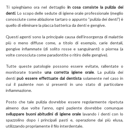
Ti spieghiamo ora nel dettaglio
in cosa consiste la pulizia dei
denti
. Lo scopo delle sedute di igiene orale professionale (meglio
conosciute come ablazione tartaro o appunto “pulizia dei denti”) è
quello di eliminare la placca batterica da denti e gengive.
Questi agenti sono la principale causa dell’insorgenza di malattie
più o meno diffuse come, a titolo di esempio, carie dentali,
gengive infiammate (di solito rosse e sanguinanti) o piorrea (a
volte conosciuta come paradontite o ritiro delle gengive).
Tutte queste patologie possono essere evitate, rallentate o
monitorate tramite
una corretta igiene orale
. La pulizia dei
denti
può essere effettuate dal dentista
solamente nel caso in
cui il paziente non si presenti in uno stato di particolare
infiammazione.
Posto che tale pulizia dovrebbe essere regolarmente ripetuta
almeno due volte l’anno, ogni paziente dovrebbe comunque
sviluppare buoni abitudini di igiene orale
lavando i denti con lo
spazzolino dopo i principali pasti e, operazione dai più elusa,
utilizzando propriamente il filo interdentale.