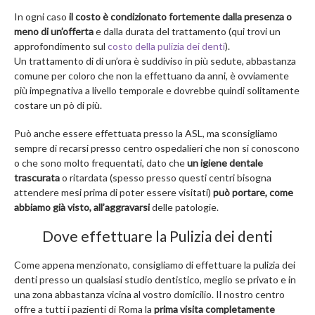
In ogni caso
il costo è condizionato fortemente dalla presenza o
meno di un’offerta
e dalla durata del trattamento (qui trovi un
approfondimento sul
costo della pulizia dei denti
).
Un trattamento di di un’ora è suddiviso in più sedute, abbastanza
comune per coloro che non la effettuano da anni, è ovviamente
più impegnativa a livello temporale e dovrebbe quindi solitamente
costare un pò di più.
Può anche essere effettuata presso la ASL, ma sconsigliamo
sempre di recarsi presso centro ospedalieri che non si conoscono
o che sono molto frequentati, dato che
un igiene dentale
trascurata
o ritardata (spesso presso questi centri bisogna
attendere mesi prima di poter essere visitati)
può portare, come
abbiamo già visto, all’aggravarsi
delle patologie.
Dove effettuare la Pulizia dei denti
Come appena menzionato, consigliamo di effettuare la pulizia dei
denti presso un qualsiasi studio dentistico, meglio se privato e in
una zona abbastanza vicina al vostro domicilio. Il nostro centro
offre a tutti i pazienti di Roma la
prima visita completamente