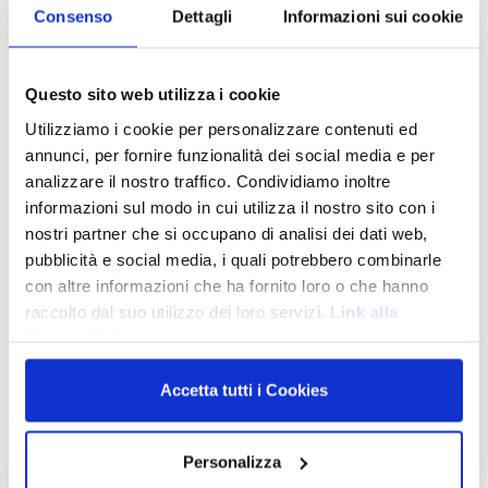
Consenso
Dettagli
Informazioni sui cookie
CONTATTACI
Questo sito web utilizza i cookie
Quante volte bisogna effettuare la pulizia
Utilizziamo i cookie per personalizzare contenuti ed
annunci, per fornire funzionalità dei social media e per
La pulizia dentale deve essere
effettuata regolarmente
. Un
analizzare il nostro traffico. Condividiamo inoltre
corretto utilizzo di spazzolino e filo interdentale, se
informazioni sul modo in cui utilizza il nostro sito con i
accompagnato dall’impiego di prodotti di qualità (non solo il
nostri partner che si occupano di analisi dei dati web,
dentifricio, ma anche colluttori, paste ecc) consente di diminuire il
pubblicità e social media, i quali potrebbero combinarle
numero delle volte in cui si deve effettuare il trattamento.
con altre informazioni che ha fornito loro o che hanno
Mediamente, consigliamo ai nostri pazienti di Roma di effettuare
raccolto dal suo utilizzo dei loro servizi.
Link alla
la pulizia dei denti
almeno 2 volte l’anno
. Questa cifra è
Privacy Policy
ovviamente fortemente condizionata dalle abitudini del paziente,
se è fumatore, la velocità con cui si riforma la placca ecc.
Accetta tutti i Cookies
Il personale dello studio effettua per tutti i pazienti che lo
desiderano richiami di igiene periodici e personalizzati.
Personalizza