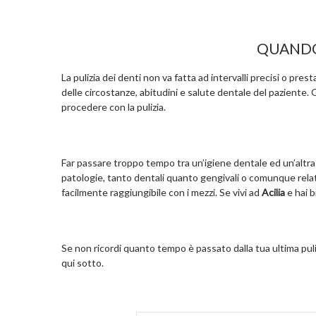
QUANDO 
La pulizia dei denti non va fatta ad intervalli precisi o pre
delle circostanze, abitudini e salute dentale del paziente.
procedere con la pulizia.
Far passare troppo tempo tra un’igiene dentale ed un’altra p
patologie, tanto dentali quanto gengivali o comunque relati
facilmente raggiungibile con i mezzi. Se vivi ad
Acilia
e hai 
Se non ricordi quanto tempo è passato dalla tua ultima puli
qui sotto.