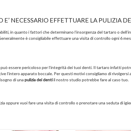
E’ NECESSARIO EFFETTUARE LA PULIZIA DE
stabiliti, in quanto i fattori che determinano l’insorgenza del tartaro o del
 Generalmente è consigliabile effettuare una visita di controllo ogni 6 mes
uò essere pericoloso per l’integrità dei tuoi denti. Il tartaro infatti pot
ve l’intero apparato boccale. Per questi motivi consigliamo di rivolgersi
bisogno di una
pulizia dei denti
il nostro studio potrebbe fare al caso tuo.
zia oppure vuoi fare una visita di controllo o prenotare una seduta di igi