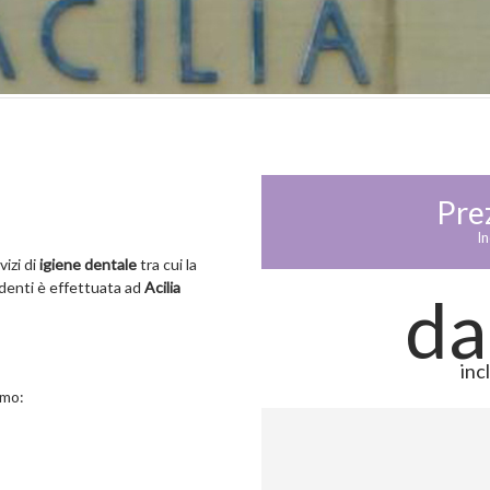
Pre
In
izi di
igiene dentale
tra cui la
 denti è effettuata ad
Acilia
da
inc
amo: