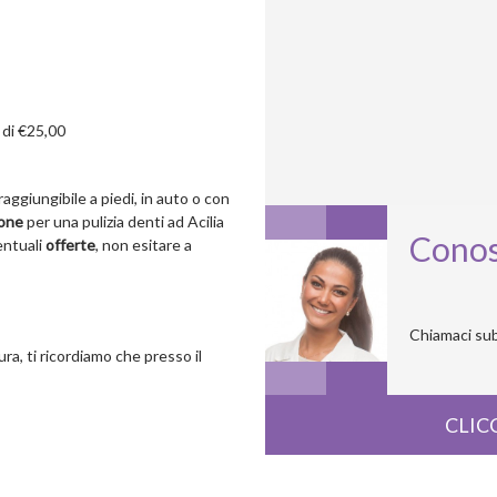
 di €25,00
ggiungibile a piedi, in auto o con
ione
per una pulizia denti ad Acilia
Conos
entuali
offerte
, non esitare a
Chiamaci sub
ra, ti ricordiamo che presso il
CLIC