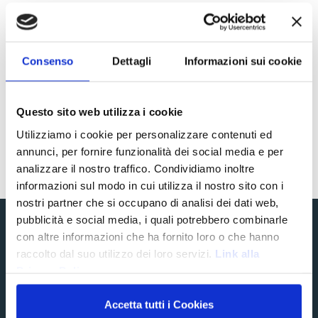
Chirurgia e Implantologia
Gnatologia
Consenso
Dettagli
Informazioni sui cookie
Radiologia digitale
Laser terapia – Trattamento parodontite laser Roma
Questo sito web utilizza i cookie
Utilizziamo i cookie per personalizzare contenuti ed
Estetica del viso
annunci, per fornire funzionalità dei social media e per
analizzare il nostro traffico. Condividiamo inoltre
informazioni sul modo in cui utilizza il nostro sito con i
nostri partner che si occupano di analisi dei dati web,
pubblicità e social media, i quali potrebbero combinarle
con altre informazioni che ha fornito loro o che hanno
raccolto dal suo utilizzo dei loro servizi.
Link alla
Privacy Policy
CONTATTI
Accetta tutti i Cookies