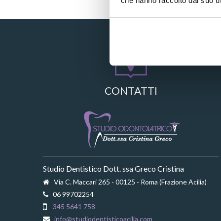
che hanno raccolto dal suo uti
CONTATTI
Studio Dentistico Dott. ssa Greco Cristina
Via C. Maccari 265 - 00125 - Roma (Frazione Acilia)
06 99702254
345 5641 758
info@studiodentisticoacilia.com