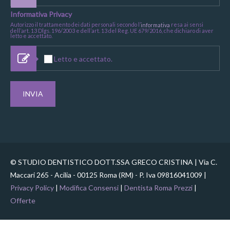
Informativa Privacy
Autorizzo il trattamento dei dati personali secondo l’
resa ai sensi
informativa
dell’art. 13 Dlgs. 196/2003 e dell’art. 13 del Reg. UE 679/2016, che dichiaro di aver
letto e accettato.
Letto e accettato.
© STUDIO DENTISTICO DOTT.SSA GRECO CRISTINA | Via C.
Maccari 265 - Acilia - 00125 Roma (RM) - P. Iva 09816041009 |
Privacy Policy
|
Modifica Consensi
|
Dentista Roma Prezzi
|
Offerte