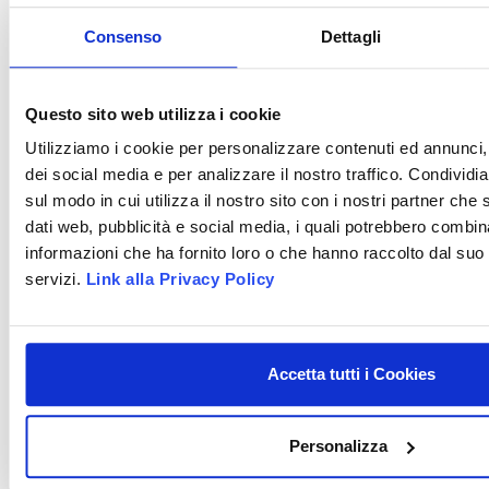
INDICE DEI CONTENUTI Introduzione Ogni
Consenso
Dettagli
DENTISTA CONVENZIONATO ASL ROMA O
Questo sito web utilizza i cookie
DENTISTA PRIVATO?
Utilizziamo i cookie per personalizzare contenuti ed annunci, 
INDICE DEI CONTENUTI Vantaggi della Clini
dei social media e per analizzare il nostro traffico. Condividi
sul modo in cui utilizza il nostro sito con i nostri partner che 
BRUXISMO: CAUSE E RIMEDI
dati web, pubblicità e social media, i quali potrebbero combin
INDICE DEI CONTENUTI Perché si digrignano
informazioni che ha fornito loro o che hanno raccolto dal suo u
servizi.
Link alla Privacy Policy
PERCHÉ SANGUINANO LE GENGIVE?
INDICE DEI CONTENUTI Cattiva igiene orale
Accetta tutti i Cookies
PRIMA VISITA GRATUITA
Personalizza
PERCHE' UN DENTISTA DEVE OFFRIRE LA
PRIMA VISITA G