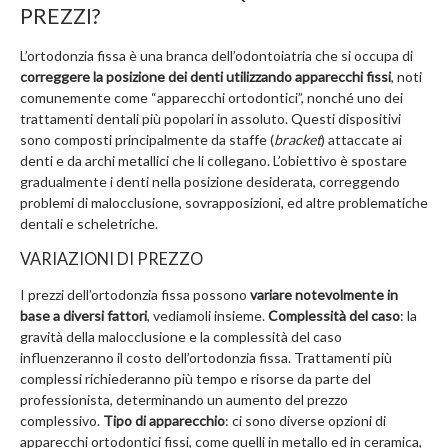
PREZZI?
L’ortodonzia fissa è una branca dell’odontoiatria che si occupa di
correggere la posizione dei denti utilizzando apparecchi fissi
, noti
comunemente come “apparecchi ortodontici”, nonché uno dei
trattamenti dentali più popolari in assoluto. Questi dispositivi
sono composti principalmente da staffe (
bracket
) attaccate ai
denti e da archi metallici che li collegano. L’obiettivo è spostare
gradualmente i denti nella posizione desiderata, correggendo
problemi di malocclusione, sovrapposizioni, ed altre problematiche
dentali e scheletriche.
VARIAZIONI DI PREZZO
I prezzi dell’ortodonzia fissa possono
variare notevolmente in
base a diversi fattori
, vediamoli insieme.
Complessità del caso
: la
gravità della malocclusione e la complessità del caso
influenzeranno il costo dell’ortodonzia fissa. Trattamenti più
complessi richiederanno più tempo e risorse da parte del
professionista, determinando un aumento del prezzo
complessivo.
Tipo di apparecchio
: ci sono diverse opzioni di
apparecchi ortodontici fissi, come quelli in metallo ed in ceramica,