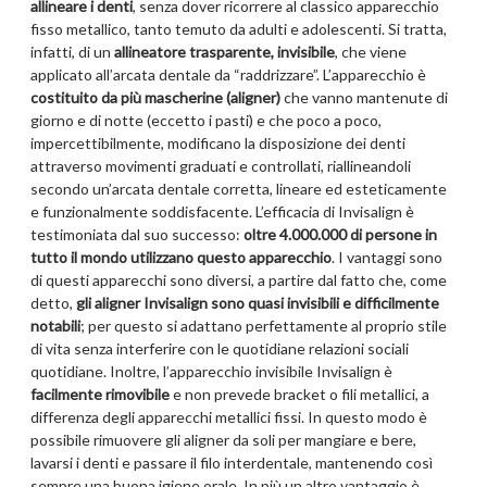
allineare i denti
, senza dover ricorrere al classico apparecchio
fisso metallico, tanto temuto da adulti e adolescenti. Si tratta,
infatti, di un
allineatore trasparente, invisibile
, che viene
applicato all’arcata dentale da “raddrizzare”. L’apparecchio è
costituito da più mascherine (aligner)
che vanno mantenute di
giorno e di notte (eccetto i pasti) e che poco a poco,
impercettibilmente, modificano la disposizione dei denti
attraverso movimenti graduati e controllati, riallineandoli
secondo un’arcata dentale corretta, lineare ed esteticamente
e funzionalmente soddisfacente. L’efficacia di Invisalign è
testimoniata dal suo successo:
oltre 4.000.000 di persone in
tutto il mondo utilizzano questo apparecchio
. I vantaggi sono
di questi apparecchi sono diversi, a partire dal fatto che, come
detto,
gli aligner Invisalign sono quasi invisibili e difficilmente
notabili
; per questo si adattano perfettamente al proprio stile
di vita senza interferire con le quotidiane relazioni sociali
quotidiane. Inoltre, l’apparecchio invisibile Invisalign è
facilmente rimovibile
e non prevede bracket o fili metallici, a
differenza degli apparecchi metallici fissi. In questo modo è
possibile rimuovere gli aligner da soli per mangiare e bere,
lavarsi i denti e passare il filo interdentale, mantenendo così
sempre una buona igiene orale. In più un altro vantaggio è