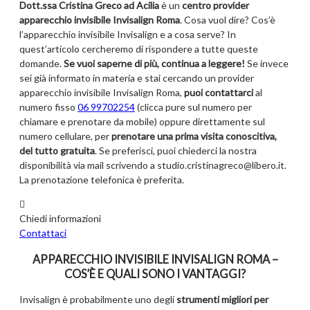
Dott.ssa Cristina Greco ad Acilia
è un
centro provider
apparecchio invisibile Invisalign Roma
. Cosa vuol dire? Cos’è
l’apparecchio invisibile Invisalign e a cosa serve? In
quest’articolo cercheremo di rispondere a tutte queste
domande.
Se vuoi saperne di più, continua a leggere!
Se invece
sei già informato in materia e stai cercando un provider
apparecchio invisibile Invisalign Roma,
puoi contattarci
al
numero fisso
06 99702254
(clicca pure sul numero per
chiamare e prenotare da mobile) oppure direttamente sul
numero cellulare, per
prenotare una prima visita conoscitiva,
del tutto gratuita
. Se preferisci, puoi chiederci la nostra
disponibilità via mail scrivendo a studio.cristinagreco@libero.it.
La prenotazione telefonica è preferita.
Chiedi informazioni
Contattaci
APPARECCHIO INVISIBILE INVISALIGN ROMA –
COS’È E QUALI SONO I VANTAGGI?
Invisalign è probabilmente uno degli
strumenti migliori per