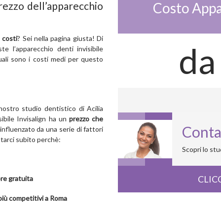
Costo Appa
prezzo dell’apparecchio
 costi
? Sei nella pagina giusta! Di
da
te l’apparecchio denti invisibile
ali sono i costi medi per questo
nostro studio dentistico di Acilia
isibile Invisalign ha un
prezzo che
Conta
influenzato da una serie di fattori
ttarci subito perchè:
Scopri lo st
CLIC
re gratuita
più competitivi a Roma