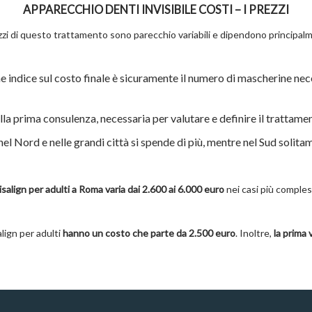
APPARECCHIO DENTI INVISIBILE COSTI – I PREZZI
ezzi di questo trattamento sono parecchio variabili e dipendono principal
he indice sul costo finale è sicuramente il numero di mascherine nec
lla prima consulenza, necessaria per valutare e definire il trattame
 Nord e nelle grandi città si spende di più, mentre nel Sud solitam
isalign per adulti a Roma varia dai 2.600 ai 6.000 euro
nei casi più comples
align per adulti
hanno un costo che parte da 2.500 euro
. Inoltre,
la prima 