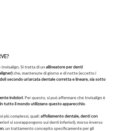
RVE?
Invisalign. Si tratta di un
allineatore per denti
ligner)
che, mantenute di giorno e di notte (eccetto i
ndoli secondo un’arcata dentale corretta e lineare, sia sotto
mente indolori
. Per questo, si può affermare che Invisalign è
in tutto il mondo utilizzano questo apparecchio
.
asi più complessi, quali:
affollamento dentale, denti con
riori si sovrappongono sui denti inferiori), morso inverso
en
, un trattamento concepito specificamente per gli