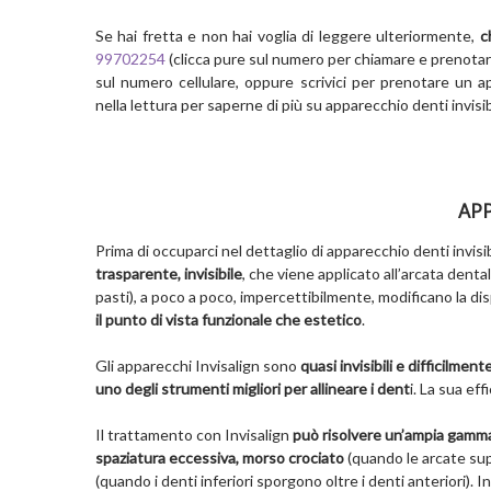
Se hai fretta e non hai voglia di leggere ulteriormente,
c
99702254
(clicca pure sul numero per chiamare e prenota
sul numero cellulare, oppure scrivici per prenotare un 
nella lettura per saperne di più su apparecchio denti invisib
APP
Prima di occuparci nel dettaglio di apparecchio denti invisib
trasparente, invisibile
, che viene applicato all’arcata denta
pasti), a poco a poco, impercettibilmente, modificano la di
il punto di vista funzionale che estetico
.
Gli apparecchi Invisalign sono
quasi invisibili e difficilme
uno degli strumenti migliori per allineare i dent
i. La sua ef
Il trattamento con Invisalign
può risolvere un’ampia gamma
spaziatura eccessiva, morso crociato
(quando le arcate supe
(quando i denti inferiori sporgono oltre i denti anteriori). I