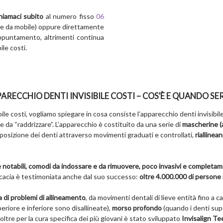
hiamaci subito
al numero fisso
06
re da mobile) oppure direttamente
appuntamento, altrimenti continua
ile costi.
ARECCHIO DENTI INVISIBILE COSTI – COS’È E QUANDO SE
ile costi, vogliamo spiegare in cosa consiste l’apparecchio denti invisibile 
le da “raddrizzare”. L’apparecchio è costituito da una serie di
mascherine (a
sposizione dei denti attraverso movimenti graduati e controllati,
riallinea
nte notabili, comodi da indossare e da rimuovere, poco invasivi e completa
ficacia è testimoniata anche dal suo successo:
oltre 4.000.000 di persone 
 di problemi di allineamento
, da movimenti dentali di lieve entità fino a c
riore e inferiore sono disallineate),
morso profondo
(quando i denti supe
noltre per la cura specifica dei più giovani è stato sviluppato
Invisalign Te