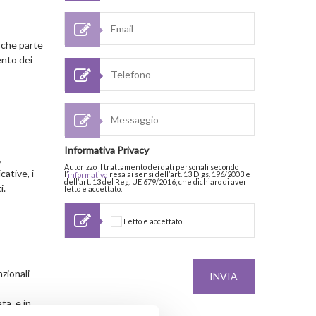
 che parte
ento dei
Informativa Privacy
,
Autorizzo il trattamento dei dati personali secondo
ative, i
l’
resa ai sensi dell’art. 13 Dlgs. 196/2003 e
informativa
dell’art. 13 del Reg. UE 679/2016, che dichiaro di aver
i.
letto e accettato.
Letto e accettato.
zionali
ta, e in