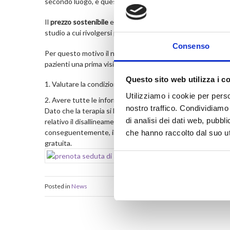
secondo luogo, e questo in quasi tutti i casi, la necessità di
Il
prezzo sostenibile
e la
professionalità del dentista
costit
studio a cui rivolgersi per ottenere un preventivo e poi, i
Consenso
Per questo motivo il nostro studio
non ha un prezzario fis
pazienti una prima visita di controllo gratuita. Durante la vi
Questo sito web utilizza i c
Valutare la condizione generale di salute orale della boc
Utilizziamo i cookie per perso
Avere tutte le informazioni necessarie per stilare un pr
nostro traffico. Condividiamo 
Dato che la terapia si basa sull’utilizzo di più mascherine 
di analisi dei dati web, pubbl
relativo il disallineamento dei denti è fondamentale per qua
conseguentemente, il costo totale del trattamento. Se hai
che hanno raccolto dal suo uti
gratuita.
Posted in
News