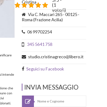
Cristina
(1
voto/i)
Via C. Maccari 265 - 00125 -
Roma (Frazione Acilia)
06 99702254
345 5641 758
anificare
studio.cristinagreco@libero.it
Seguici su Facebook
si intende
INVIA MESSAGGIO
azione che
ppure con
ivi
zionati.