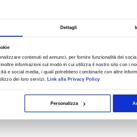
 sentirsi tranquilli e a proprio agio con il dentista che si occuperà dell’in
uiscono quindi i 2 fattori principali che influenzano il paziente nella scelt
n caso di accettazione, per il proseguimento del trattamento.
Dettagli
so
per quanto riguarda gli apparecchi invisibili mobili ma preferisce offrire a
sita sarà possibile:
ookie
ca
nalizzare contenuti ed annunci, per fornire funzionalità dei socia
eventivo preciso ed accurato
inoltre informazioni sul modo in cui utilizza il nostro sito con i 
atte a correggere le imperfezioni dell’arcata dentaria, avere un quadro pre
icità e social media, i quali potrebbero combinarle con altre inform
ntificare il numero di interventi e apparecchi mobili da applicare e,
 bisogno di più informazioni
contattaci o prenota
, senza impegno, una pri
lizzo dei loro servizi.
Link alla Privacy Policy
Personalizza
Ac