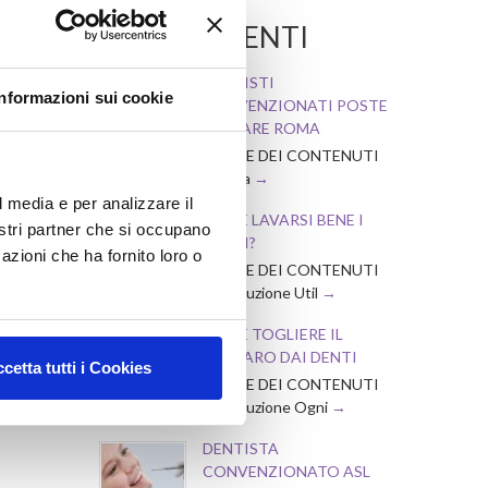
tervento.
POST RECENTI
a dello
DENTISTI
Informazioni sui cookie
CONVENZIONATI POSTE
 tutti i
WELFARE ROMA
INDICE DEI CONTENUTI
Dentista Convenziona
l media e per analizzare il
COME LAVARSI BENE I
nostri partner che si occupano
ciso
DENTI?
azioni che ha fornito loro o
INDICE DEI CONTENUTI
ma visita
Introduzione Util
COME TOGLIERE IL
TARTARO DAI DENTI
cetta tutti i Cookies
INDICE DEI CONTENUTI
Introduzione Ogni
DENTISTA
CONVENZIONATO ASL