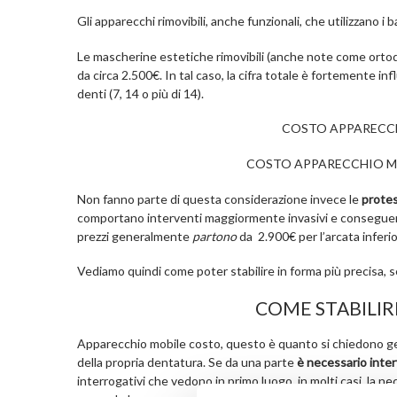
Gli apparecchi rimovibili, anche funzionali, che utilizzano
Le mascherine estetiche rimovibili (anche note come orto
da circa 2.500€. In tal caso, la cifra totale è fortemente 
denti (7, 14 o più di 14).
COSTO APPARECCHI
COSTO APPARECCHIO MO
Non fanno parte di questa considerazione invece le
protes
comportano interventi maggiormente invasivi e conseguente
prezzi generalmente
partono
da 2.900€ per l’arcata inferio
Vediamo quindi come poter stabilire in forma più precisa, 
COME STABILIR
Apparecchio mobile costo, questo è quanto si chiedono geni
della propria dentatura. Se da una parte
è necessario inter
interrogativi che vedono in primo luogo, in molti casi, la n