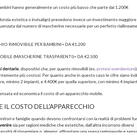
 i bambini hanno generalmente un costo più basso che parte dai 1.200€
donzia estetica o invisalign) prevedono invece un investimento maggiore
influenzata dal numero di mascherine necessarie per un perfetto riallineam
O RIMOVIBILE PER BAMBINI= DA €1.200
BILE (MASCHERINE TRASPARENTI)= DA €2.500
i dentarie
, dispositivi che, per quanto rimovibili (es.
protesi overdenture
)
mente più costosi. Per quanto anche in questo caso le cifre siano indic
re, minimo 2 impianti, e 4.400€ per quella superiore, con minimo 4 impiant
sensata ed economica il costo di un apparecchio mobile.
E IL COSTO DELL’APPARECCHIO
tori e famiglie quando devono confrontarsi con la realtà di problemi fun
venire
sia per ragioni mediche che estetiche, dall’altra incorrono diversi
ecessità di risparmiare o, almeno, affrontare una spesa ragionevole e sensa