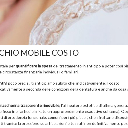
CHIO MOBILE COSTO
ntale per
quantificare la spesa
del trattamento in anticipo e poter così pi
circostanze finanziarie individuali o familiari.
ntivi
poco precisi, ti anticipiamo subito che, indicativamente, il costo
cativamente a seconda delle condizioni della dentatura e anche da cosa 
mascherina trasparente rimovibile
, l’allineatore estetico di ultima gener
o fisso (nell’articolo linkato un approfondimento esaustivo sul tema). O
ti di ortodonzia funzionale, comuni per i più piccoli, che sfruttano disposit
nti tramite la pressione su articolazioni e tessuti non definitivamente posi